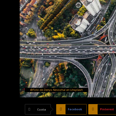
©Foto de Denys Nevozhai en Unsplash
Facebook
Pinterest
Cuota