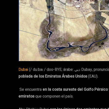
Dubai
(/ duːbaɪ / doo-BYE; árabe: بي
poblada de los Emiratos Árabes Unidos
(EAU).
Se encuentra
en la costa sureste del Golfo Pérsico 
emiratos
que componen el país.