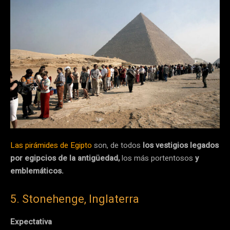
Las pirámides de Egipto
son, de todos
los vestigios legados
por egipcios de la antigüedad,
los más portentosos
y
emblemáticos.
5. Stonehenge, Inglaterra
Expectativa