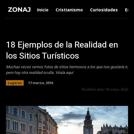
Inicio
Cristianismo
Curiosidades
Ent
18 Ejemplos de la Realidad en
los Sitios Turí­sticos
Muchas veces vemos fotos de sitios hermosos a los que nos gustaría ir,
pero hay otra realidad oculta. Véala aquí
Lugares
17 marzo, 2016
Modified date:
18 mayo, 2026