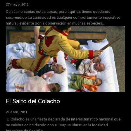
27 mayo, 2012
Quizás no sabías estas cosas, pero aquí las tienes quedando
sorprendido La curiosidad es cualquier comportamiento inquisitivo
natural, evidente por la observación en muchas especies...
El Salto del Colacho
28 abril, 2011
El Colacho es una fiesta declarada de interés turístico nacional que
se celebra coincidiendo con el Corpus Christi en la localidad
burgalesa de Castrillo...