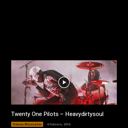
Twenty One Pilots – Heavydirtysoul
Videos Músicales
4 febrero, 2016