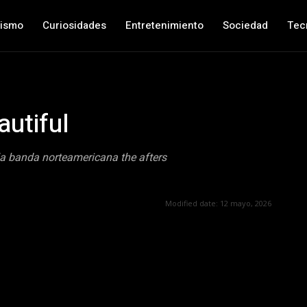
nismo
Curiosidades
Entretenimiento
Sociedad
Tec
autiful
la banda norteamericana the afters
Modified date:
12 mayo, 2026