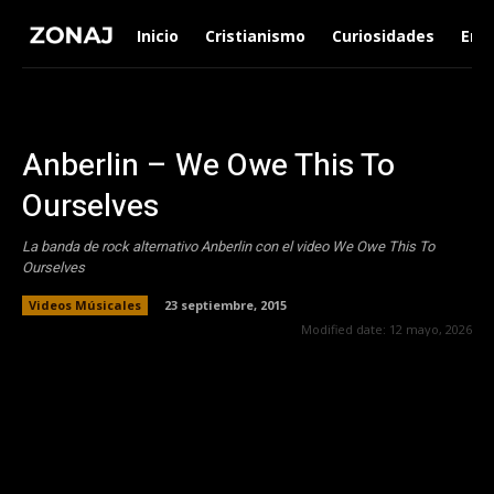
Inicio
Cristianismo
Curiosidades
Ent
Anberlin – We Owe This To
Ourselves
La banda de rock alternativo Anberlin con el video We Owe This To
Ourselves
Videos Músicales
23 septiembre, 2015
Modified date:
12 mayo, 2026