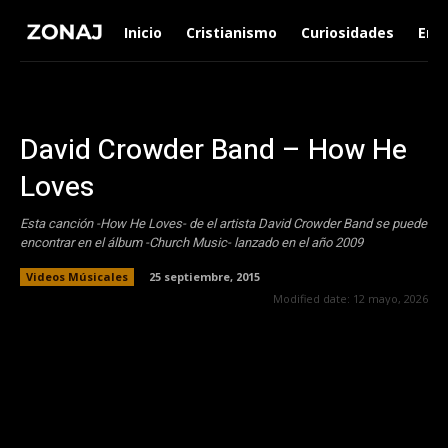
Inicio
Cristianismo
Curiosidades
Ent
David Crowder Band – How He
Loves
Esta canción -How He Loves- de el artista David Crowder Band se puede
encontrar en el álbum -Church Music- lanzado en el año 2009
Videos Músicales
25 septiembre, 2015
Modified date:
12 mayo, 2026