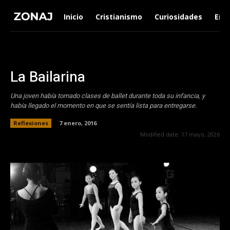
Inicio
Cristianismo
Curiosidades
Ent
La Bailarina
Una joven había tomado clases de ballet durante toda su infancia, y
había llegado el momento en que se sentí­a lista para entregarse.
Reflexiones
7 enero, 2016
Modified date:
17 mayo, 2026