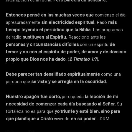
interrupción de la rutina.
Pero parecía un desastre.
Entonces pensé en las muchas veces que
comienzo el día
apresuradamente
sin electricidad espiritual.
Pasó
más
tiempo leyendo el periódico que la Biblia.
Los programas
de radio
sustituyen al Espíritu.
Reacciono ante las
personas y circunstancias difíciles
con un espíritu
de
temor y no con el espíritu de poder, de amor y de dominio
propio que Dios nos ha dado.
(
2 Timoteo 1:7
).
Debe parecer tan desaliñado espiritualmente
como una
persona que
se viste y se arregla en la oscuridad.
Nuestro apagón fue corto,
pero queda
la lección de mi
necesidad de comenzar cada día buscando al Señor.
Su
fortaleza no es para que
yo triunfe y esté bien, sino para
que planifique a Cristo
viviendo
en su poder.
-DRM