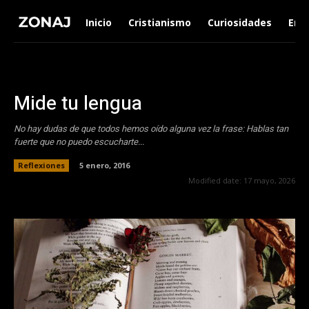
Inicio
Cristianismo
Curiosidades
Ent
Mide tu lengua
No hay dudas de que todos hemos oí­do alguna vez la frase: Hablas tan
fuerte que no puedo escucharte...
Reflexiones
5 enero, 2016
Modified date:
17 mayo, 2026