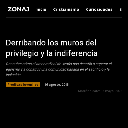
Inicio
Cristianismo
Curiosidades
Ent
Derribando los muros del
privilegio y la indiferencia
Descubre cómo el amor radical de Jesús nos desafía a superar el
egoísmo y a construir una comunidad basada en el sacrificio y la
inclusión.
Predicas Juveniles
16 agosto, 2015
Modified date:
13 mayo, 2026