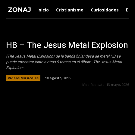
Inicio
Cristianismo
Curiosidades
Ent
HB – The Jesus Metal Explosion
(The Jesus Metal Explosión) de la banda finlandesa de metal HB se
puede encontrar junto a otros 9 temas en el álbum -The Jesus Metal
Explosion-.
Videos Músicales
18 agosto, 2015
Modified date:
13 mayo, 2026