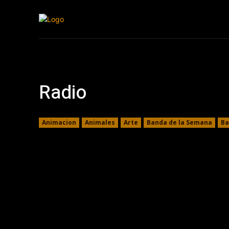
Inicio
Cristia
Radio
Animacion
Animales
Arte
Banda de la Semana
Ba