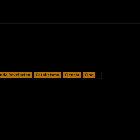
nismo
Curiosidades
Entretenimiento
Sociedad
Te
nda Revelacion
Catolicismo
Ciencia
Cine