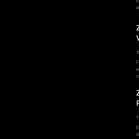
E
a
2
F
a
c
1
E
d