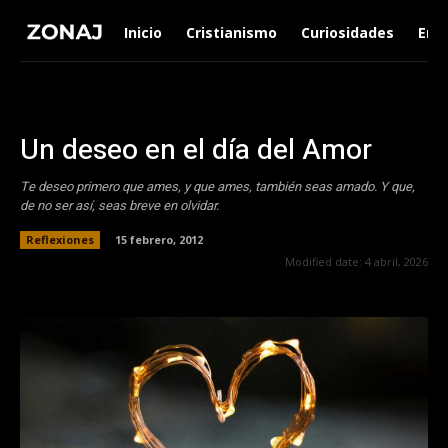
Inicio
Cristianismo
Curiosidades
Ent
Un deseo en el día del Amor
Te deseo primero que ames, y que ames, también seas amado. Y que,
de no ser así, seas breve en olvidar.
Reflexiones
15 febrero, 2012
Modified date:
4 abril, 2026