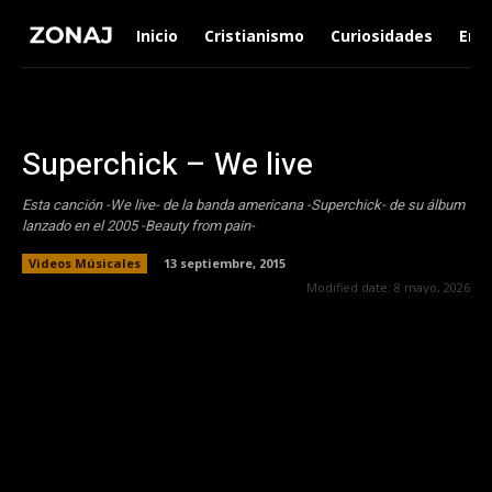
Inicio
Cristianismo
Curiosidades
Ent
Superchick – We live
Esta canción -We live- de la banda americana -Superchick- de su álbum
lanzado en el 2005 -Beauty from pain-
Videos Músicales
13 septiembre, 2015
Modified date:
8 mayo, 2026