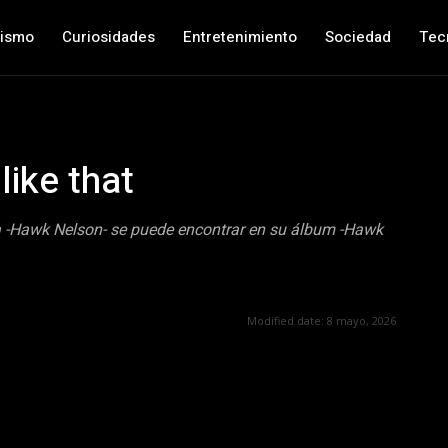
nismo
Curiosidades
Entretenimiento
Sociedad
Tec
ike that
na -Hawk Nelson- se puede encontrar en su álbum -Hawk
Modified date:
8 mayo, 2026