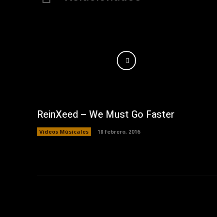
ReinXeed – We Must Go Faster
Videos Músicales
18 febrero, 2016