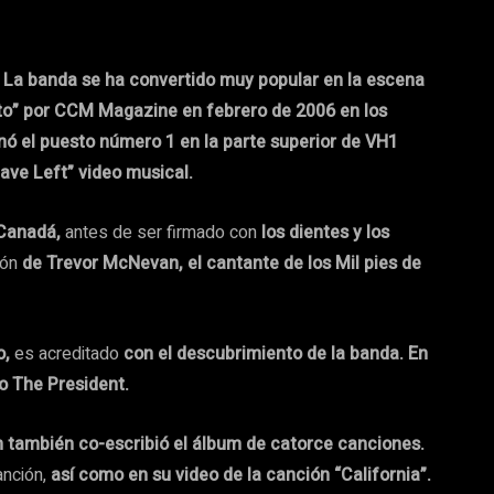
.
La banda se ha convertido muy popular en la escena
to” por CCM Magazine en febrero de 2006 en los
ó el puesto número 1 en la parte superior de VH1
ave Left” video musical.
, Canadá,
antes de ser firmado con
los dientes y los
ión
de Trevor McNevan, el cantante de los Mil pies de
o,
es acreditado
con el descubrimiento de la banda. En
o The President.
 también co-escribió el álbum de catorce canciones.
anción,
así
como en su video de la canción “California”.