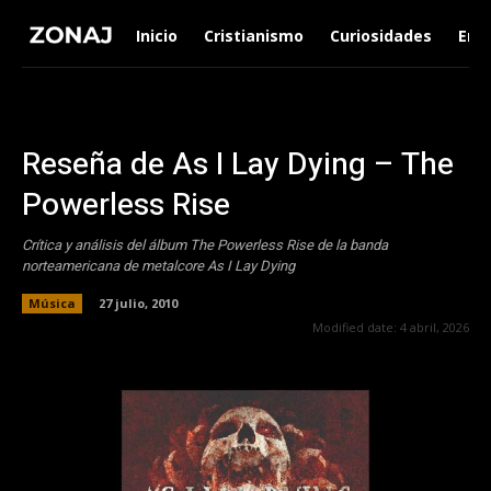
Inicio
Cristianismo
Curiosidades
Ent
Reseña de As I Lay Dying – The
Powerless Rise
Crítica y análisis del álbum The Powerless Rise de la banda
norteamericana de metalcore As I Lay Dying
Música
27 julio, 2010
Modified date:
4 abril, 2026