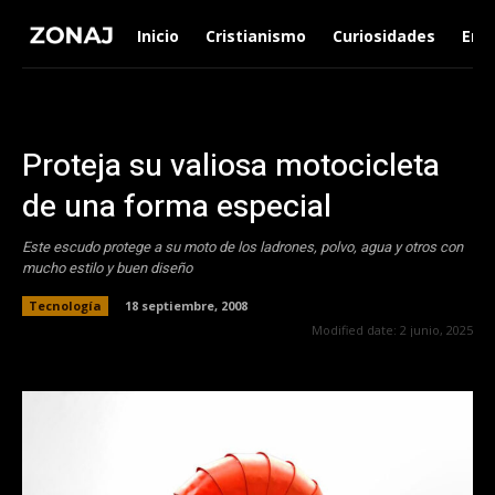
Inicio
Cristianismo
Curiosidades
Ent
Proteja su valiosa motocicleta
de una forma especial
Este escudo protege a su moto de los ladrones, polvo, agua y otros con
mucho estilo y buen diseño
Tecnología
18 septiembre, 2008
Modified date:
2 junio, 2025