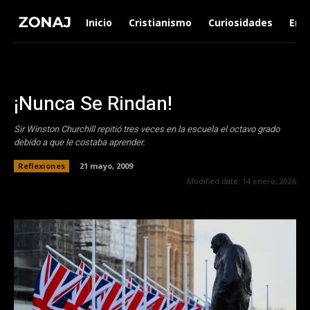
Inicio
Cristianismo
Curiosidades
Ent
¡Nunca Se Rindan!
Sir Winston Churchill repitió tres veces en la escuela el octavo grado
debido a que le costaba aprender.
Reflexiones
21 mayo, 2009
Modified date:
14 enero, 2026