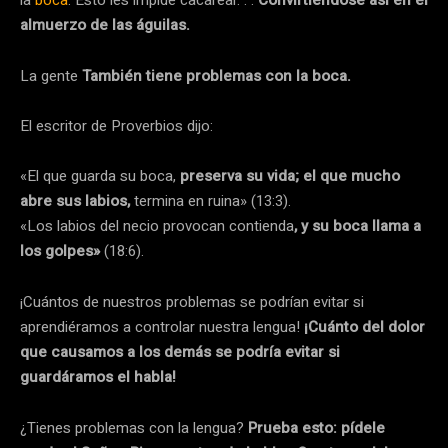
la
boca
. Esto les impide cacarear. . .
Convirtiéndose así en el
almuerzo de las águilas.
La gente
También tiene problemas con la boca.
El escritor de Proverbios dijo:
«El que guarda su boca,
preserva su vida; el que mucho
abre sus labios,
termina en ruina» (13:3).
«Los labios del necio provocan contienda
, y su boca llama a
los golpes»
(18:6).
¡Cuántos de nuestros problemas se podrían evitar si
aprendiéramos a controlar nuestra lengua!
¡Cuánto del dolor
que causamos a los demás se podría evitar si
guardáramos el habla!
¿Tienes problemas con la lengua?
Prueba esto: pídele