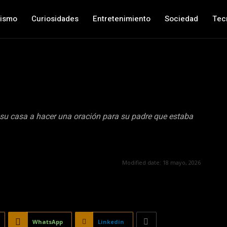
nismo
Curiosidades
Entretenimiento
Sociedad
Tec
a su casa a hacer una oración para su padre que estaba
Modified date:
18 mayo, 2026
WhatsApp
Linkedin