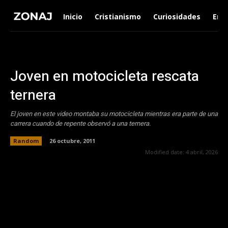
Inicio
Cristianismo
Curiosidades
Ent
Joven en motocicleta rescata
ternera
El joven en este video montaba su motocicleta mientras era parte de una
carrera cuando de repente observó a una ternera.
Random
26 octubre, 2011
Modified date:
4 abril, 2026