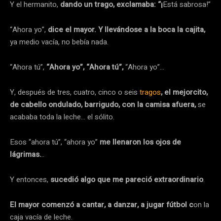
Y el hermanito,
dando
un trago, exclamaba: “¡
Está sabrosa!”
“Ahora yo”,
dice el mayor. Y llevándose a la boca la cajita,
ya medio vacía, no bebía nada.
“Ahora tú”,
“Ahora yo”, “Ahora tú”,
“Ahora yo”…
Y, después de tres, cuatro, cinco o seis
tragos
, el mejorcito,
de cabello ondulado, barrigudo, con la camisa afuera,
se
acababa toda la leche… el sólito.
Esos “ahora tú”, “ahora yo”
me llenaron los ojos de
lágrimas.
..
Y entonces,
sucedió
algo que me pareció extraordinario
.
El mayor comenzó a cantar, a danzar, a jugar fútbol c
on la
caja vacía de leche.