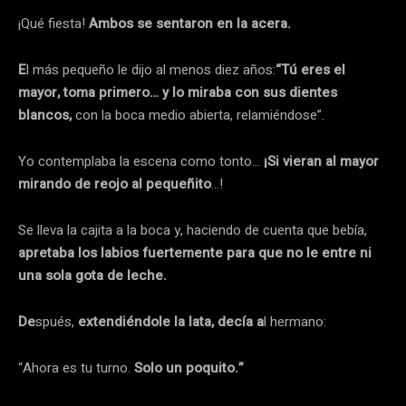
¡Qué fiesta!
Ambos se sentaron en la acera.
E
l más pequeño le dijo al menos diez años:
“Tú eres el
mayor, toma primero… y lo miraba con sus dientes
blancos,
con la boca medio abierta, relamiéndose”.
Yo contemplaba la escena como tonto…
¡Si vieran al mayor
mirando de reojo al pequeñito
…!
Se lleva la cajita a la boca y, haciendo de cuenta que bebía,
apretaba
los labios fuertemente para que no le entre ni
una sola gota de leche.
De
spués,
extendiéndole la lata, decía a
l hermano:
“Ahora es tu turno.
Solo
un poquito.”