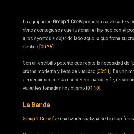
La agrupación
Group 1 Crew
presenta su vibrante vid
ritmos contagiosos que fusionan el hip-hop con el pop
a los oyentes a dejar de lado aquello que frena su cr
destino [
00:26
].
Con un estribillo potente que repite la necesidad de 
urbana moderna y llena de vitalidad [
00:51
]. Es un hi
perseguir sus metas con determinación y fe, recordá
valientes tomadas hoy mismo [
01:10
].
La Banda
Group 1 Crew
fue una banda cristiana de hip hop for