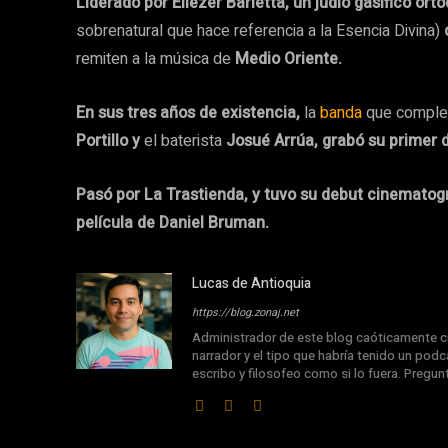
Liderado por Eliezer Barletta, un judío gasificó ort
sobrenatural que hace referencia a la Esencia Divina)
remiten a la música de
Medio Oriente.
En sus tres años de existencia,
la
banda
que comple
Portillo y
el baterista
Josué Arrúa, grabó su primer 
Pasó por La Trastienda, y tuvo su debut cinematog
película de Daniel Bruman.
Lucas de Antioquia
https://blog.zonaj.net
Administrador de este blog caóticamente cu
narrador y el tipo que habría tenido un podca
escribo y filosofeo como si lo fuera. Pregu