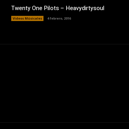
Twenty One Pilots – Heavydirtysoul
Videos Músicales
4 febrero, 2016