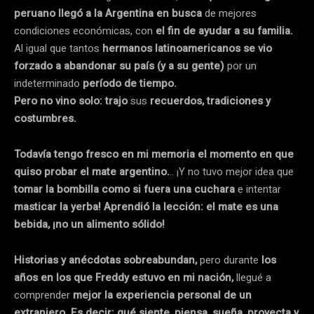
peruano llegó a la Argentina en busca
de mejores
condiciones económicas, con
el fin de ayudar a su familia.
Al igual que tantos
hermanos latinoamericanos se vio
forzado a abandonar su país (y a su gente)
por un
indeterminado
período de tiempo.
Pero no vino solo: trajo
sus
recuerdos, tradiciones y
costumbres.
Todavía tengo fresco en mi memoria el momento en que
quiso probar el mate argentino.
.. ¡Y no tuvo mejor idea que
tomar la bombilla como si fuera una cuchara
e intentar
masticar la yerba! Aprendió la lección: el mate es una
bebida, ¡no un alimento sólido!
Historias y anécdotas sobreabundan,
pero durante
los
años en los que Freddy estuvo en mi nación,
llegué a
comprender
mejor la experiencia personal de un
extranjero.
Es decir: qué siente, piensa, sueña, proyecta y