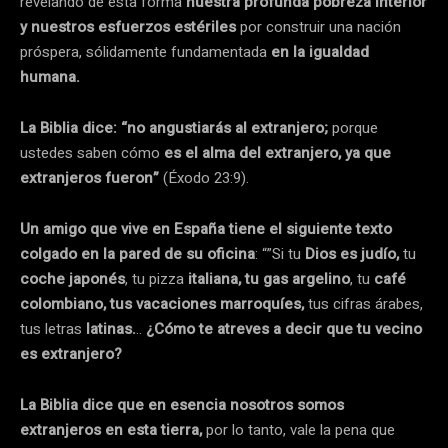
revelando de esta forma
nuestra profunda pobreza interior
y nuestros esfuerzos estériles
por construir una nación
próspera, sólidamente fundamentada
en la igualdad
humana.
La
Biblia dice: “no angustiarás al extranjero;
porque
ustedes saben cómo
es el alma del extranjero, ya que
extranjeros fueron”
(Éxodo 23:9).
Un amigo que vive en España tiene el siguiente texto
colgado en la pared de su oficina
: “”Si tu
Dios es judío,
tu
coche japonés
, tu pizza
italiana, tu gas argelino
, tu
café
colombiano, tus vacaciones marroquíes,
tus cifras árabes,
tus letras
latinas.
..
¿Cómo te atreves a decir que tu vecino
es extranjero?
La Biblia dice que en esencia nosotros somos
extranjeros en esta tierra,
por lo tanto, vale la pena que