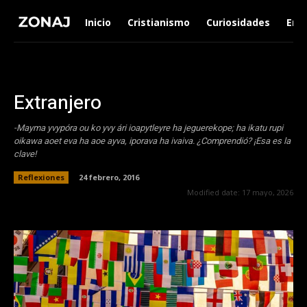
Inicio
Cristianismo
Curiosidades
Ent
Extranjero
-Mayma yvypóra ou ko yvy ári ioapytleyre ha jeguerekope; ha ikatu rupi
oikawa aoet eva ha aoe ayva, iporava ha ivaiva. ¿Comprendió? ¡Esa es la
clave!
Reflexiones
24 febrero, 2016
Modified date:
17 mayo, 2026