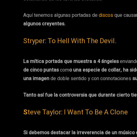
Aquí tenemos algunas portadas de
discos
que causar
algunos creyentes.
Stryper: To Hell With The Devil.
La mítica portada que muestra a 4 ángeles
enviand
de cinco puntas
com
o una especie de collar, ha s
una imagen
de doble sentido y con connotaciones
s
Tanto así fue la controversia que durante cierto t
S
teve Taylor: I Want To Be A Clone
Si debemos destacar la irreverencia de un músico 