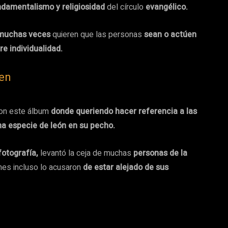
ndamentalismo y religiosidad
del círculo
evangélico.
e muchas veces
quieren que las personas
sean o actúen
bre individualidad.
den
on este álbum
donde queriendo hacer referencia a las
na especie de león en su pecho.
fotografía,
levantó la ceja de muchas
personas de la
nes incluso lo acusaron
de estar alejado de sus
h