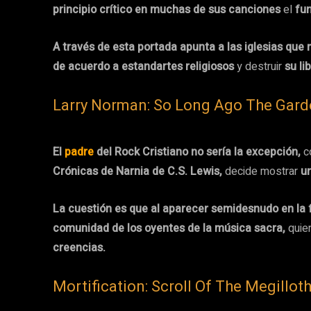
principio crítico en muchas de sus canciones
el
fu
A través de esta portada apunta a las iglesias qu
de acuerdo a estandartes religiosos
y destruir
su li
Larry Norman: So Long Ago The Gar
El
padre
del Rock Cristiano no sería la excepción,
c
Crónicas de Narnia de C.S. Lewis,
decide mostrar
u
La cuestión es que al aparecer semidesnudo en la 
comunidad de los oyentes de la música sacra,
quie
creencias.
Mortification: Scroll Of The Megillot