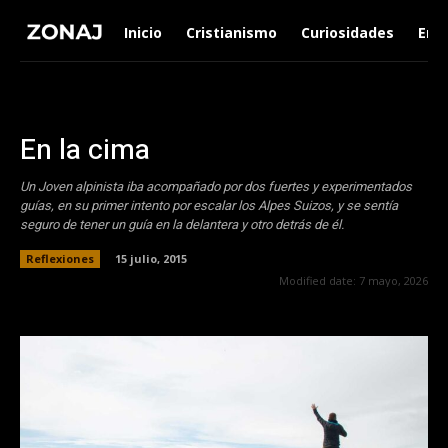
Inicio
Cristianismo
Curiosidades
Ent
En la cima
Un Joven alpinista iba acompañado por dos fuertes y experimentados
guías, en su primer intento por escalar los Alpes Suizos, y se sentía
seguro de tener un guía en la delantera y otro detrás de él.
Reflexiones
15 julio, 2015
Modified date:
7 mayo, 2026