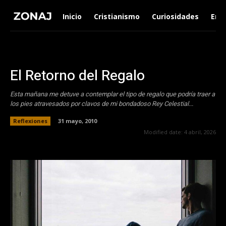
Inicio
Cristianismo
Curiosidades
Ent
El Retorno del Regalo
Esta mañana me detuve a contemplar el tipo de regalo que podría traer a
los pies atravesados por clavos de mi bondadoso Rey Celestial...
Reflexiones
31 mayo, 2010
Modified date:
4 abril, 2026