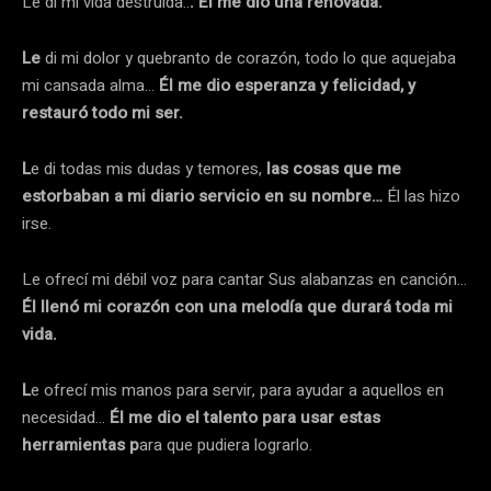
Le di mi vida destruida..
. Él me dio una renovada.
Le
di mi dolor y quebranto de corazón, todo lo que aquejaba
mi cansada alma…
Él me dio esperanza y felicidad, y
restauró todo mi ser.
L
e di todas mis dudas y temores,
las cosas que me
estorbaban a mi diario servicio en su nombre…
Él las hizo
irse.
Le ofrecí mi débil voz para cantar Sus alabanzas en canción…
Él llenó mi corazón con una melodía que durará toda mi
vida.
L
e ofrecí mis manos para servir, para ayudar a aquellos en
necesidad…
Él me dio el talento para usar estas
herramientas p
ara que pudiera lograrlo.