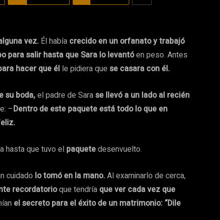
alguna vez.
Él había
crecido en un orfanato y trabajó
o para salir hasta que Sara lo levantó
en peso. Antes
 para hacer que él
le pidiera que
se casara con él.
e su boda,
el padre de Sara
se llevó a un lado al recién
e: –
Dentro de este paquete está todo lo que en
eliz.
nta hasta que tuvo el
paquete
desenvuelto.
n cuidado
lo tomó en la mano.
Al examinarlo de cerca,
ente recordatorio
que tendría
que ver cada vez que
nían
el secreto para el éxito de un matrimonio: “Dile