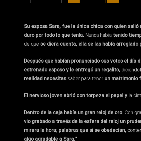
Su esposa Sara, fue la única chica con quien salió 
duro por todo lo que tenía.
Nunca había
tenido tiemp
de que
se diera cuenta, ella se las había arreglado
Después que habían pronunciado sus votos el día d
estrenado esposo y le entregó un regalito,
diciéndol
realidad necesitas
saber para tener
un matrimonio f
El nervioso joven abrió con torpeza el papel y
la ci
Dentro de la caja había un gran reloj de oro.
Con gra
vio
grabado a través de la esfera del reloj un prud
mirara la hora; palabras que si se obedecían,
conte
algo agradable a Sara.”