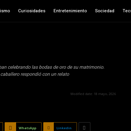
nismo
Curiosidades
Entretenimiento
Sociedad
Tec
ban celebrando las bodas de oro de su matrimonio.
caballero respondió con un relato
Modified date:
18 mayo, 2026
WhatsApp
Linkedin