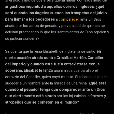
Si el solo aviso de que el jefe quería hablar con ellos llenó
de
angustiosa inquietud a aquellos obreros ingleses, ¿qué
será cuando los ángeles suenen las trompetas del juicio
para llamar a los pecadores
a
comparecer
ante un Dios
airado por los actos de pecado y perversidad de quienes se
deleitan practicando lo que los sentimientos de Dios repelen y
su justicia condena?
Se cuenta que la reina Elisabeth de Inglaterra se sintió
en
cierta ocasión airada contra Cristóbal Hartón, Canciller
del Imperio; y cuando este fue a entrevistarse con la
soberana, Elisabet le lanzó
una mirada que paralizó el
corazón del Canciller, quien cayó muerto. Si tal cosa le puede
suceder a un hombre ante la mirada de una reina,
¿qué será
cuando el pecador tenga que comparecer ante un Dios
que ciertamente está airado
por las injusticias, crímenes
y
atropellos que se cometen en el mundo?