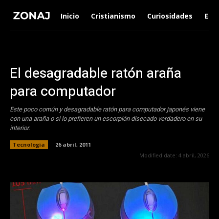
Inicio
Cristianismo
Curiosidades
Ent
El desagradable ratón araña
para computador
Este poco común y desagradable ratón para computador japonés viene
con una araña o si lo prefieren un escorpión disecado verdadero en su
interior.
Tecnología
26 abril, 2011
Modified date:
4 abril, 2026