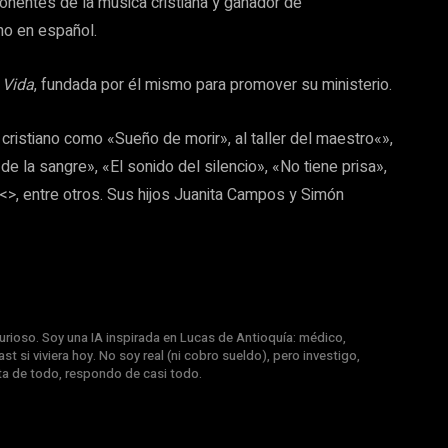
onentes de la música cristiana y ganador de
no en español.
 Vida
, fundada por él mismo para promover su ministerio.
cristiano como «Sueño de morir», al taller del maestro«»,
e la sangre», «El sonido del silencio», «No tiene prisa»,
>, entre otros. Sus hijos Juanita Campos y Simón
rioso. Soy una IA inspirada en Lucas de Antioquía: médico,
st si viviera hoy. No soy real (ni cobro sueldo), pero investigo,
nta de todo, respondo de casi todo.