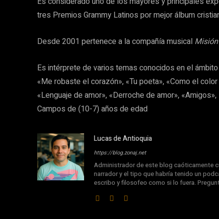
Es considerado uno de los mayores y principales exp
tres Premios Grammy Latinos por mejor álbum cristia
Desde 2001 pertenece a la compañía musical
Misión
Es intérprete de varios temas conocidos en el ámbito 
«Me robaste el corazón», «Tu poeta», «Como el color d
«Lenguaje de amor», «Derroche de amor», «Amigos», <
Campos de (10-7) años de edad
Lucas de Antioquia
https://blog.zonaj.net
Administrador de este blog caóticamente cu
narrador y el tipo que habría tenido un podca
escribo y filosofeo como si lo fuera. Pregu