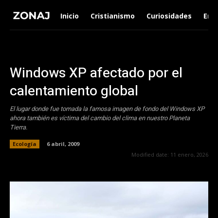
Inicio
Cristianismo
Curiosidades
Ent
Windows XP afectado por el
calentamiento global
El lugar donde fue tomada la famosa imagen de fondo del Windows XP
ahora también es víctima del cambio del clima en nuestro Planeta
Tierra.
Ecología
6 abril, 2009
Modified date:
11 enero, 2026