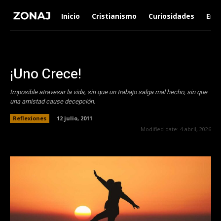
Inicio
Cristianismo
Curiosidades
Ent
¡Uno Crece!
Imposible atravesar la vida, sin que un trabajo salga mal hecho, sin que
una amistad cause decepción.
Reflexiones
12 julio, 2011
Modified date:
4 abril, 2026