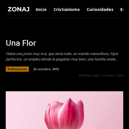
Inicio
Cristianismo
Curiosidades
Ent
Una Flor
Había una joven muy rica, que tenía todo: un marido maravilloso, hijos
perfectos, un empleo donde le pagaban muy bien, una familia unida...
Reflexiones
23 octubre, 2015
Modified date:
14 mayo, 2026