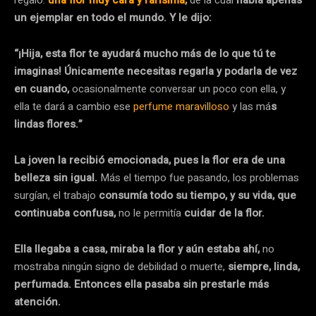
regalo:
una flor muy cara y rarísima
,
de la cual
había apenas
un ejemplar en todo el mundo. Y le dijo:
“¡Hija, esta flor te ayudará mucho más de lo que tú te
imaginas! Únicamente necesitas regarla y podarla de vez
en cuando,
ocasionalmente conversar un poco con ella, y
ella te dará a cambio ese
perfume maravilloso
y las má
s
lindas flores.”
La joven la recibió emocionada, pues la flor era de una
belleza sin igual.
Más el tiempo fue pasando, los problemas
surgían, el trabajo
consumía todo su tiempo, y su vida, que
continuaba confusa,
no le permitía
cuidar de la flor.
Ella llegaba a casa, miraba la flor y aún estaba ahí,
no
mostraba ningún signo de debilidad o muerte,
siempre, linda,
perfumada. Entonces ella pasaba sin prestarle más
atención.