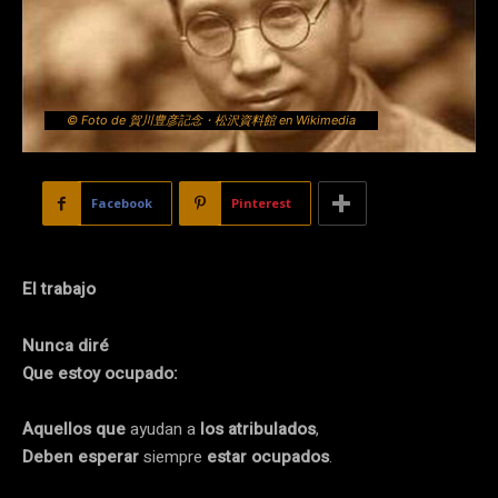
© Foto de 賀川豊彦記念・松沢資料館 en Wikimedia
Facebook
Pinterest
El trabajo
Nunca diré
Que estoy ocupado:
Aquellos que
ayudan a
los atribulados
,
Deben esperar
siempre
estar ocupados
.