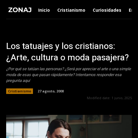
Inicio
Cristianismo
Curiosidades
Ent
Los tatuajes y los cristianos:
¿Arte, cultura o moda pasajera?
¿Por qué se tatúan las personas? ¿Será por apreciar el arte o una simple
moda de esas que pasan rápidamente? Intentamos responder esa
pregunta aquí
Cristianismo
27 agosto, 2008
Modified date:
1 junio, 2025