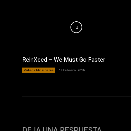
ReinXeed – We Must Go Faster
Videos Músicales
18 febrero, 2016
DEJA UNA RESPUESTA