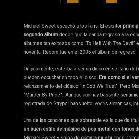
Michael Sweet escuchó a los fans. El escritor
princip
segundo álbum
desde que la banda regresó a la esce
álbumes tan exitosos como “To Hell With The Devil” e “
noventa. Reborn fue en el 2005 el álbum de regreso.
Originalmente, este iba a ser un disco en solitario d
pueden escuchar en todo el disco
. Era como si el v
relanzamiento del clásico “In God We Trust”. Pero Mic
“Murder By Pride”. Aunque aún hay bastante sentimi
registrada de Stryper han vuelto: voces armónicas, in
Una de las canciones que sobresale es la que da títu
un buen estilo de música de pop metal con tonos d
Michael Sweet y solos de guitarra muy buenos. Como de