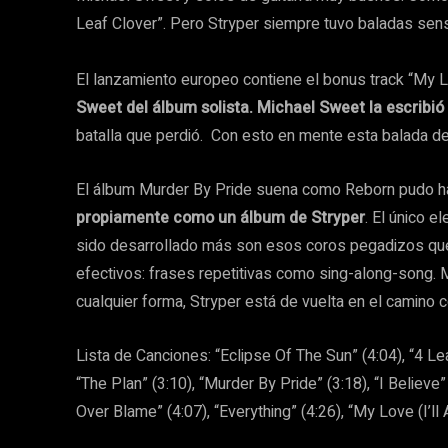
Leaf Clover”. Pero Stryper siempre tuvo baladas sensib
El lanzamiento europeo contiene el bonus track “My 
Sweet del álbum solista. Michael Sweet la escribió
batalla que perdió. Con esto en mente esta balada de
El álbum Murder By Pride suena como Reborn pudo h
propiamente como un álbum de Stryper
. El único 
sido desarrollado más son esos coros pegadizos que
efectivos: frases repetitivas como sing-along-song. 
cualquier forma, Stryper está de vuelta en el camino c
Lista de Canciones: “Eclipse Of The Sun” (4:04), “4 Lea
“The Plan” (3:10), “Murder By Pride” (3:18), “I Believe”
Over Blame” (4:07), “Everything” (4:26), “My Love (I’l