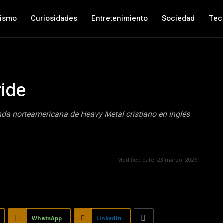
nismo
Curiosidades
Entretenimiento
Sociedad
Tec
ride
anda norteamericana de Heavy Metal cristiano en inglés
Modified date:
23 marzo, 2026
WhatsApp
Linkedin