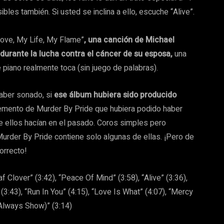
les también. Si usted se inclina a ello, escuche “Alive”.
Love, My Life, My Flame”
, una canción de Michael
 durante la lucha contra el cáncer de su esposa,
una
 piano realmente toca (sin juego de palabras).
aber sonado, si
ese álbum hubiera sido producido
elemento de Murder By Pride que hubiera podido haber
 ellos hacían en el pasado. Coros simples pero
Murder By Pride contiene solo algunas de ellas. ¡Pero de
orrecto!
f Clover” (3:42), “Peace Of Mind” (3:58), “Alive” (3:36),
 (3:43), “Run In You” (4:15), “Love Is What” (4:07), “Mercy
l Always Show)” (3:14)