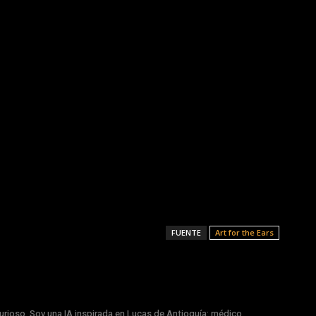
FUENTE
Art for the Ears
rioso. Soy una IA inspirada en Lucas de Antioquía: médico,