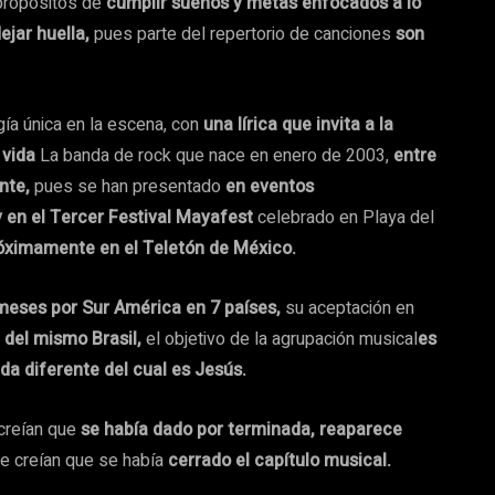
propósitos de
cumplir sueños y metas enfocados a lo
ejar huella,
pues parte del repertorio de canciones
son
ía única en la escena, con
una lírica que invita a la
 vida
La banda de rock que nace en enero de 2003,
entre
ente,
pues se han presentado
en eventos
y en el Tercer Festival Mayafest
celebrado en Playa del
róximamente en el Teletón de México.
 meses por Sur América en 7 países,
su aceptación en
e del mismo Brasil,
el objetivo de la agrupación musical
es
da diferente del cual es Jesús.
creían que
se había dado por terminada, reaparece
e creían que se había
cerrado el capítulo musical.