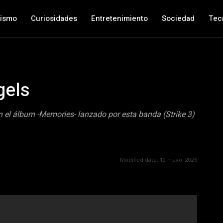
nismo
Curiosidades
Entretenimiento
Sociedad
Tec
gels
 el álbum -Memories- lanzado por esta banda (Strike 3)
Modified date:
10 mayo, 2026