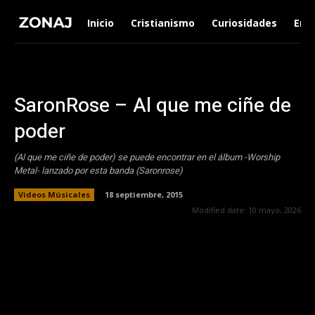
Inicio
Cristianismo
Curiosidades
Ent
SaronRose – Al que me ciñe de
poder
(Al que me ciñe de poder) se puede encontrar en el álbum -Worship
Metal- lanzado por esta banda (Saronrose)
Videos Músicales
18 septiembre, 2015
Modified date:
10 mayo, 2026