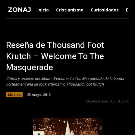
Inicio
Cristianismo
Curiosidades
Ent
Reseña de Thousand Foot
Krutch – Welcome To The
Masquerade
Crítica y análisis del álbum Welcome To The Masquerade de la banda
norteamericana de rock alternativo Thousand Foot Krutch
Música
23 mayo, 2010
Modified date:
4 abril, 2026