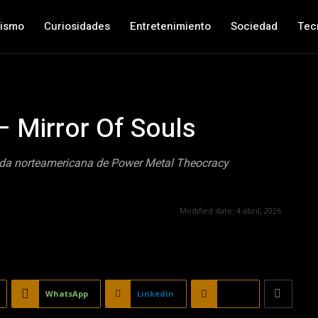
nismo
Curiosidades
Entretenimiento
Sociedad
Tec
 Mirror Of Souls
banda norteamericana de Power Metal Theocracy
Modified date:
4 abril, 2026
WhatsApp
Linkedin
Email