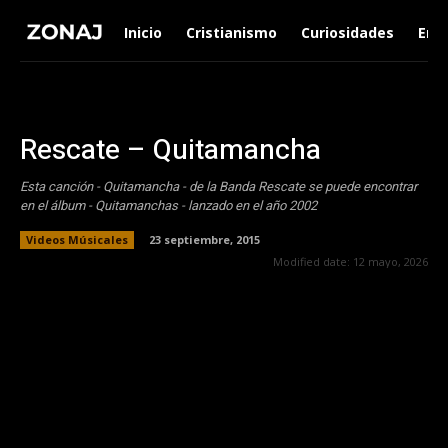
Inicio
Cristianismo
Curiosidades
Ent
Rescate – Quitamancha
Esta canción - Quitamancha - de la Banda Rescate se puede encontrar
en el álbum - Quitamanchas - lanzado en el año 2002
Videos Músicales
23 septiembre, 2015
Modified date:
12 mayo, 2026