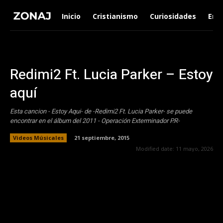
Inicio
Cristianismo
Curiosidades
Ent
Redimi2 Ft. Lucia Parker – Estoy
aquí
Esta cancion - Estoy Aqui- de -Redimi2 Ft. Lucia Parker- se puede
encontrar en el álbum del 2011 - Operación Exterminador P.R-
Videos Músicales
21 septiembre, 2015
Modified date:
11 mayo, 2026