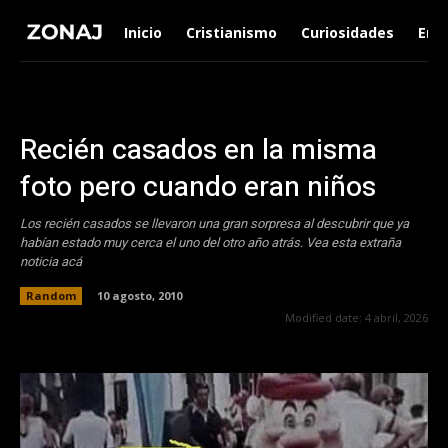
Inicio
Cristianismo
Curiosidades
Ent
Recién casados en la misma
foto pero cuando eran niños
Los recién casados se llevaron una gran sorpresa al descubrir que ya
habí­an estado muy cerca el uno del otro año atrás. Vea esta extraña
noticia acá
Random
10 agosto, 2010
Modified date:
4 abril, 2026