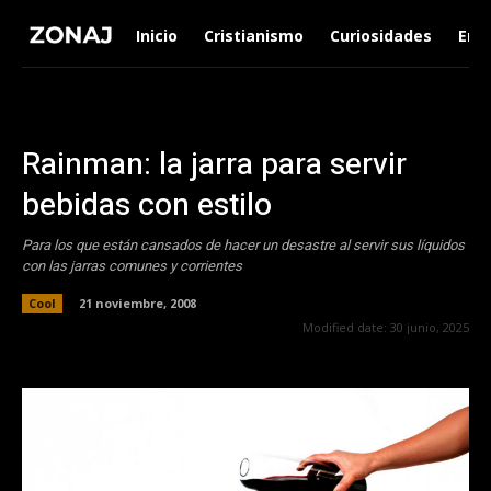
Inicio
Cristianismo
Curiosidades
Ent
Rainman: la jarra para servir
bebidas con estilo
Para los que están cansados de hacer un desastre al servir sus líquidos
con las jarras comunes y corrientes
Cool
21 noviembre, 2008
Modified date:
30 junio, 2025