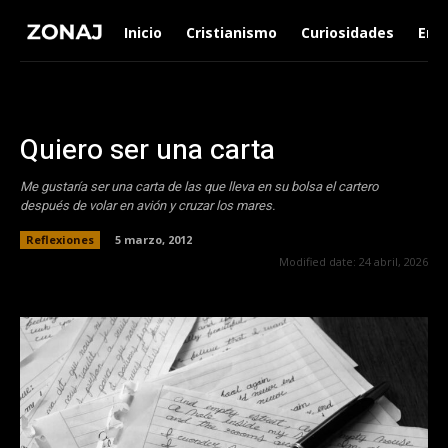
Inicio
Cristianismo
Curiosidades
Ent
Quiero ser una carta
Me gustaría ser una carta de las que lleva en su bolsa el cartero
después de volar en avión y cruzar los mares.
Reflexiones
5 marzo, 2012
Modified date:
24 abril, 2026