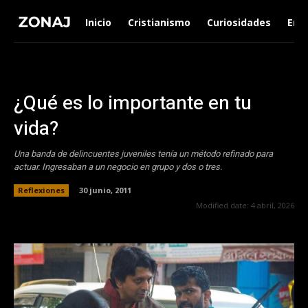
Inicio
Cristianismo
Curiosidades
Ent
¿Qué es lo importante en tu
vida?
Una banda de delincuentes juveniles tenía un método refinado para
actuar. Ingresaban a un negocio en grupo y dos o tres.
Reflexiones
30 junio, 2011
Modified date:
4 abril, 2026