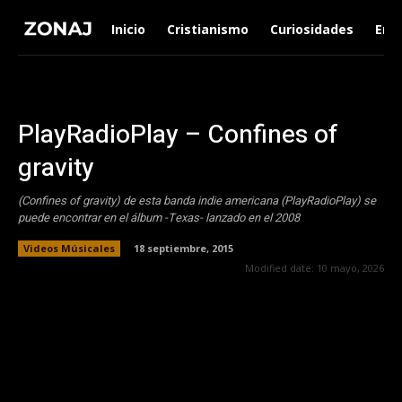
Inicio
Cristianismo
Curiosidades
Ent
PlayRadioPlay – Confines of
gravity
(Confines of gravity) de esta banda indie americana (PlayRadioPlay) se
puede encontrar en el álbum -Texas- lanzado en el 2008
Videos Músicales
18 septiembre, 2015
Modified date:
10 mayo, 2026